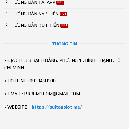
HƯỚNG DẪN TẢI APP
HƯỚNG DẪN NẠP TIỀN
HƯỚNG DẪN RÚT TIỀN
THÔNG TIN
• ĐỊA CHỈ : 63 BẠCH ĐẰNG, PHƯỜNG 1 , BÌNH THẠNH ,HỒ
CHÍ MINH
• HOTLINE : 0933458900
• EMAIL :
RR88M1.COM@GMAIL.COM
• WEBSITE :
https://sultanslot.me/