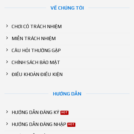
VỀ CHÚNG TÔI
CHƠI CÓ TRÁCH NHIỆM
MIỄN TRÁCH NHIỆM
CÂU HỎI THƯỜNG GẶP
CHÍNH SÁCH BẢO MẬT
ĐIỀU KHOẢN ĐIỀU KIỆN
HƯỚNG DẪN
HƯỚNG DẪN ĐĂNG KÝ
HƯỚNG DẪN ĐĂNG NHẬP