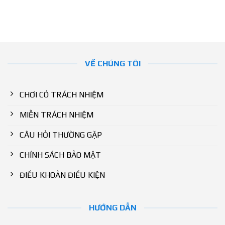
VỀ CHÚNG TÔI
CHƠI CÓ TRÁCH NHIỆM
MIỄN TRÁCH NHIỆM
CÂU HỎI THƯỜNG GẶP
CHÍNH SÁCH BẢO MẬT
ĐIỀU KHOẢN ĐIỀU KIỆN
HƯỚNG DẪN