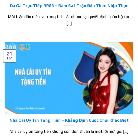
Đá Gà Trực Tiếp RR88 – Bám Sát Trận Đấu Theo Nhịp Thực
Mỗi trận đấu diễn ra trong tích tắc nhưng lại quyết định toàn bộ cục
[...]
21
Th1
Nhà Cái Uy Tín Tặng Tiền – Khẳng Định Cuộc Chơi Khác Biệt
Nhà cái uy tín tặng tiền không còn đơn thuần là một lời mời gọi [...]