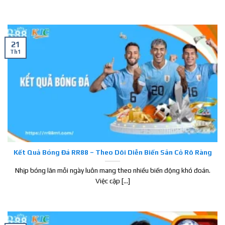
21
Th1
Kết Quả Bóng Đá RR88 – Theo Dõi Diễn Biến Sân Cỏ Rõ Ràng
Nhịp bóng lăn mỗi ngày luôn mang theo nhiều biến động khó đoán.
Việc cập [...]