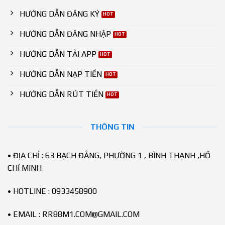
HƯỚNG DẪN ĐĂNG KÝ
HƯỚNG DẪN ĐĂNG NHẬP
HƯỚNG DẪN TẢI APP
HƯỚNG DẪN NẠP TIỀN
HƯỚNG DẪN RÚT TIỀN
THÔNG TIN
• ĐỊA CHỈ : 63 BẠCH ĐẰNG, PHƯỜNG 1 , BÌNH THẠNH ,HỒ
CHÍ MINH
• HOTLINE : 0933458900
• EMAIL :
RR88M1.COM@GMAIL.COM