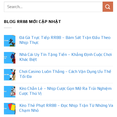
BLOG RR88 MỚI CẬP NHẬT
Đá Gà Trực Tiếp RR88 – Bám Sát Trận Đấu Theo
Nhịp Thực
Nhà Cái Uy Tín Tặng Tiền – Khẳng Định Cuộc Chơi
Khác Biệt
Chơi Casino Luôn Thắng – Cách Vận Dụng Ưu Thế
Tối Đa
Kèo Chẵn Lẻ – Nhịp Cược Gọn Mở Ra Trải Nghiệm
Cược Thú Vị
Kèo Thẻ Phạt RR88 – Đọc Nhịp Trận Từ Những Va
Chạm Nhỏ