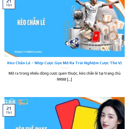
21
Th1
Kèo Chẵn Lẻ – Nhịp Cược Gọn Mở Ra Trải Nghiệm Cược Thú Vị
Mở ra trong nhiều dòng cược quen thuộc, kèo chẵn lẻ tại trang chủ
RR88 [...]
21
Th1