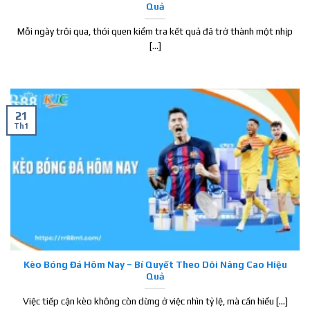
Quả
Mỗi ngày trôi qua, thói quen kiểm tra kết quả đã trở thành một nhịp
[...]
21
Th1
Kèo Bóng Đá Hôm Nay – Bí Quyết Theo Dõi Nâng Cao Hiệu
Quả
Việc tiếp cận kèo không còn dừng ở việc nhìn tỷ lệ, mà cần hiểu [...]