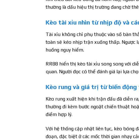
thường là dấu hiệu thị trường đang chờ thê
Kèo tài xỉu nhìn từ nhịp độ và cá
Tài xỉu không chỉ phụ thuộc vào số bàn th
toàn sẽ kéo nhịp trận xuống thấp. Ngược l
huống nguy hiểm.
RR88 hiển thị kèo tài xỉu song song với di
quan. Người đọc có thể đánh giá lại lựa chọ
Kèo rung và giá trị từ biến động
Kèo rung xuất hiện khi trận đấu đã diễn ra,
thường đi kèm bước ngoặt chiến thuật hoặc 
điểm hợp lý.
Với hệ thống cập nhật liên tục, kèo bóng
đoạn, đặc biệt ở các mốc thời gian nhạy cả