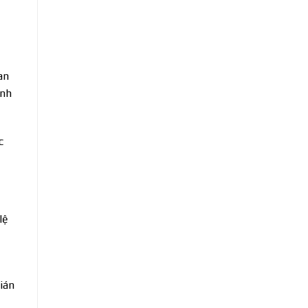
an
ình
c
lệ
ián