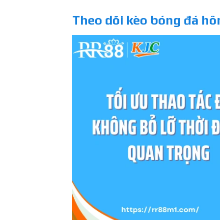
Theo dõi kèo bóng đá hô