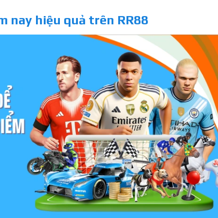
m nay hiệu quả trên RR88