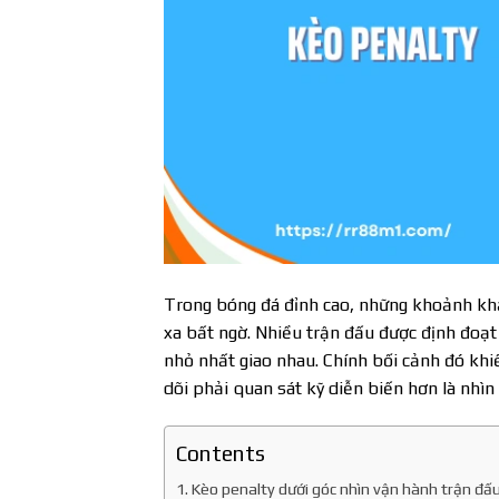
Trong bóng đá đỉnh cao, những khoảnh khắ
xa bất ngờ. Nhiều trận đấu được định đoạt 
nhỏ nhất giao nhau. Chính bối cảnh đó khiế
dõi phải quan sát kỹ diễn biến hơn là nhìn 
Contents
Kèo penalty dưới góc nhìn vận hành trận đấu