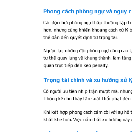
Phong cách phòng ngự và nguy c
Các đội chơi phòng ngự thấp thường tập tr
hơn, nhưng cũng khiến khoảng cách xử lý b
thể dẫn đến quyết định từ trọng tài.
Ngược lại, những đội phòng ngự dâng cao lạ
tư thế quay lưng về khung thành, làm tăng
quan trực tiếp đến kèo penalty.
Trọng tài chính và xu hướng xử l
Có người ưu tiên nhịp trận mượt mà, nhưng 
Thống kê cho thấy tần suất thổi phạt đền 
Khi kết hợp phong cách cầm còi với sự hỗ
khắt khe hơn. Việc nắm bắt xu hướng này g