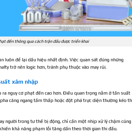
hạt đền thông qua cách trận đấu được triển khai
ận luôn để lại dấu hiệu nhất định. Việc quan sát đúng những
alty trở nên logic hơn, tránh phụ thuộc vào may rủi.
 suất xâm nhập
 ra nguy cơ phạt đền cao hơn. Điều quan trọng nằm ở tần suất
pha căng ngang tầm thấp hoặc đột phá trực diện thường kéo t
ay người trong tư thế bị động, chỉ cần một nhịp xử lý chậm cũng
 khiến khả năng phạm lỗi tăng dần theo thời gian thi đấu.