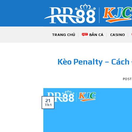
Skip
to
content
TRANG CHỦ
BẮN CÁ
CASINO
Kèo Penalty – Cách
POS
21
Th1