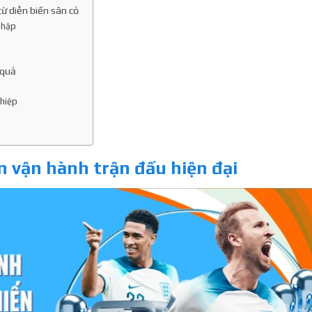
ừ diễn biến sân cỏ
nhập
i
 quả
 hiệp
n vận hành trận đấu hiện đại