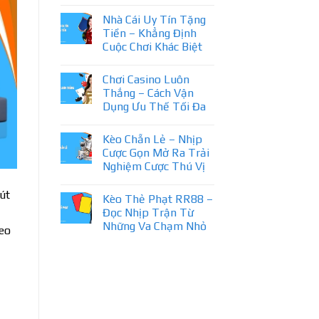
Nhà Cái Uy Tín Tặng
Tiền – Khẳng Định
Cuộc Chơi Khác Biệt
Chơi Casino Luôn
Thắng – Cách Vận
Dụng Ưu Thế Tối Đa
Kèo Chẵn Lẻ – Nhịp
Cược Gọn Mở Ra Trải
Nghiệm Cược Thú Vị
út
Kèo Thẻ Phạt RR88 –
Đọc Nhịp Trận Từ
Những Va Chạm Nhỏ
heo