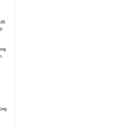
tốt
có
ong
n
cũng