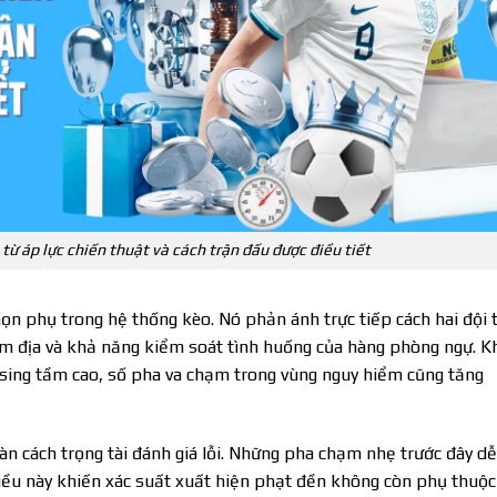
từ áp lực chiến thuật và cách trận đấu được điều tiết
ọn phụ trong hệ thống kèo. Nó phản ánh trực tiếp cách hai đội 
ấm địa và khả năng kiểm soát tình huống của hàng phòng ngự. K
ssing tầm cao, số pha va chạm trong vùng nguy hiểm cũng tăng
àn cách trọng tài đánh giá lỗi. Những pha chạm nhẹ trước đây dễ
Điều này khiến xác suất xuất hiện phạt đền không còn phụ thuộc