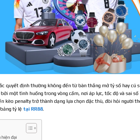
c quyết định thường không đến từ bàn thắng mở tỷ số hay cú s
bởi một tình huống trong vòng cấm, nơi áp lực, tốc độ và sai số
n kèo penalty trở thành dạng lựa chọn đặc thù, đòi hỏi người t
bảng tỷ lệ
tại RR88
.
 hiện đại